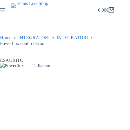
Salta
al
0,00
€
Carrello
contenuto
Home
INTEGRATORI
INTEGRATORI
Powerflux conf.5 flaconi
ESAURITO