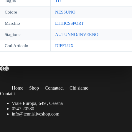
Taglia
TU
Colore
NESSUNO
Marchio
ETHICSSPORT
Stagione
AUTUNNO/INVERNO
Cod Articolo
DIFFLUX
Home
Shop
Contattaci
Chi siamo
Contatti
Viale Europa, 649 , Cesena
0547 20580
info@tennisliveshop.com