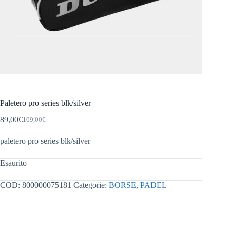
Paletero pro series blk/silver
89,00
€
109,00
€
Il
Il
prezzo
prezzo
paletero pro series blk/silver
originale
attuale
era:
è:
109,00€.
89,00€.
Esaurito
COD:
800000075181
Categorie:
BORSE
,
PADEL