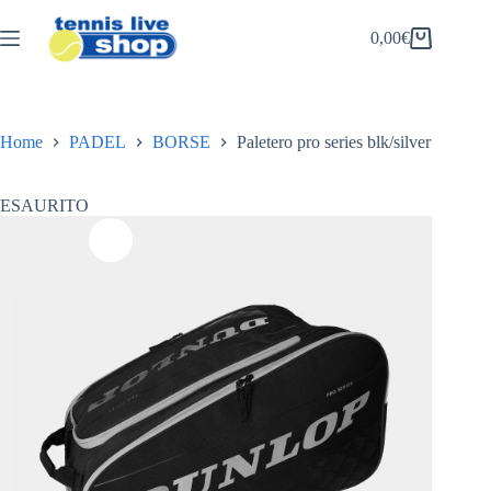
Salta
al
0,00
€
Carrello
contenuto
Home
PADEL
BORSE
Paletero pro series blk/silver
ESAURITO