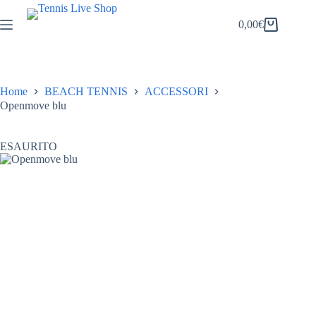
Salta
al
0,00
€
Carrello
contenuto
Home
BEACH TENNIS
ACCESSORI
Openmove blu
ESAURITO