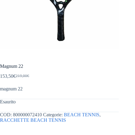
Magnum 22
153,50
€
219,00
€
Il
Il
prezzo
prezzo
magnum 22
originale
attuale
era:
è:
219,00€.
153,50€.
Esaurito
COD:
800000072410
Categorie:
BEACH TENNIS
,
RACCHETTE BEACH TENNIS