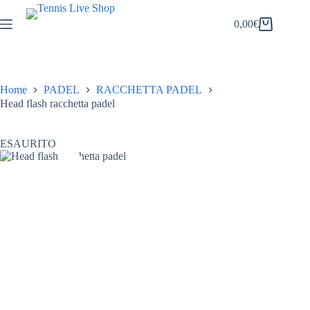
Salta
al
0,00
€
Carrello
contenuto
Home
PADEL
RACCHETTA PADEL
Head flash racchetta padel
ESAURITO