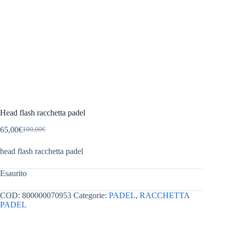
Head flash racchetta padel
65,00
€
100,00
€
Il
Il
prezzo
prezzo
head flash racchetta padel
originale
attuale
era:
è:
100,00€.
65,00€.
Esaurito
COD:
800000070953
Categorie:
PADEL
,
RACCHETTA
PADEL