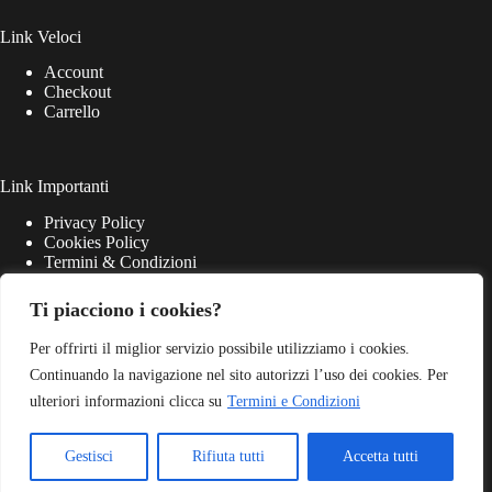
Link Veloci
Account
Checkout
Carrello
Link Importanti
Privacy Policy
Cookies Policy
Termini & Condizioni
Ti piacciono i cookies?
Per offrirti il miglior servizio possibile utilizziamo i cookies.
Continuando la navigazione nel sito autorizzi l’uso dei cookies. Per
ulteriori informazioni clicca su
Termini e Condizioni
Gestisci
Rifiuta tutti
Accetta tutti
Match Point S.r.l. - P.iva 03645220405 - Web Powered by