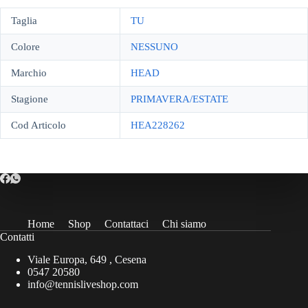
Taglia
TU
Colore
NESSUNO
Marchio
HEAD
Stagione
PRIMAVERA/ESTATE
Cod Articolo
HEA228262
Home
Shop
Contattaci
Chi siamo
Contatti
Viale Europa, 649 , Cesena
0547 20580
info@tennisliveshop.com