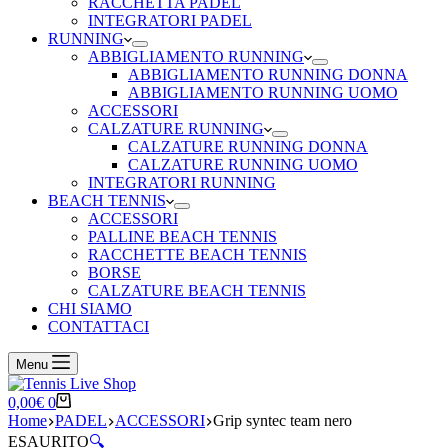
RACCHETTA PADEL
INTEGRATORI PADEL
RUNNING
ABBIGLIAMENTO RUNNING
ABBIGLIAMENTO RUNNING DONNA
ABBIGLIAMENTO RUNNING UOMO
ACCESSORI
CALZATURE RUNNING
CALZATURE RUNNING DONNA
CALZATURE RUNNING UOMO
INTEGRATORI RUNNING
BEACH TENNIS
ACCESSORI
PALLINE BEACH TENNIS
RACCHETTE BEACH TENNIS
BORSE
CALZATURE BEACH TENNIS
CHI SIAMO
CONTATTACI
Menu
Carrello
0,00
€
0
Home
PADEL
ACCESSORI
Grip syntec team nero
ESAURITO
🔍