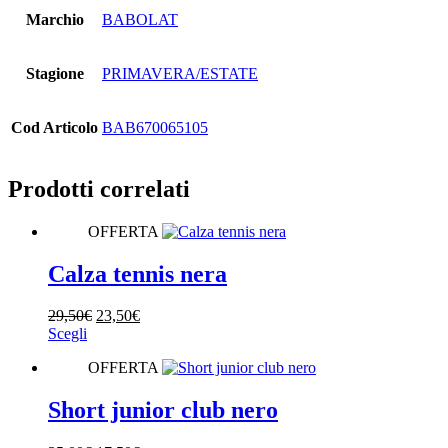
Marchio
BABOLAT
Stagione
PRIMAVERA/ESTATE
Cod Articolo
BAB670065105
Prodotti correlati
OFFERTA
Calza tennis nera
Il
Il
29,50
€
23,50
€
Questo
prezzo
prezzo
Scegli
prodotto
originale
attuale
OFFERTA
ha
era:
è:
più
29,50€.
23,50€.
varianti.
Short junior club nero
Le
opzioni