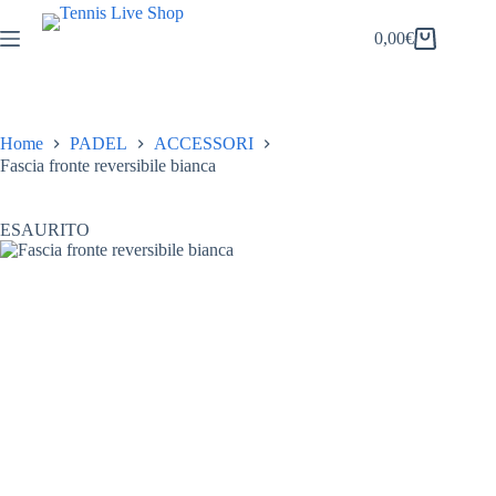
Salta
al
0,00
€
Carrello
contenuto
Home
PADEL
ACCESSORI
Fascia fronte reversibile bianca
ESAURITO