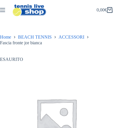
Salta
al
0,00
€
Carrello
contenuto
Home
BEACH TENNIS
ACCESSORI
Fascia fronte jor bianca
ESAURITO