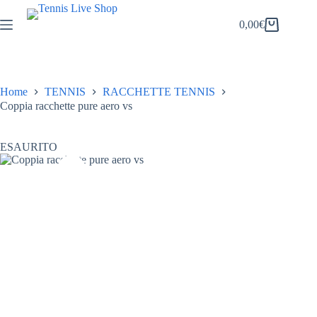
Salta
al
0,00
€
Carrello
contenuto
Home
TENNIS
RACCHETTE TENNIS
Coppia racchette pure aero vs
ESAURITO