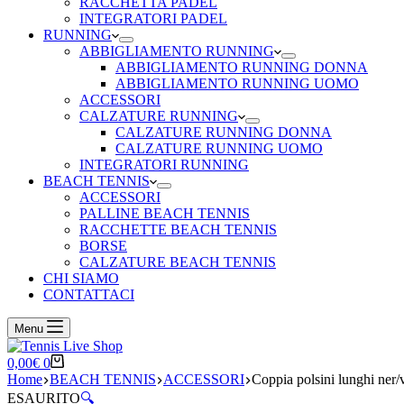
RACCHETTA PADEL
INTEGRATORI PADEL
RUNNING
ABBIGLIAMENTO RUNNING
ABBIGLIAMENTO RUNNING DONNA
ABBIGLIAMENTO RUNNING UOMO
ACCESSORI
CALZATURE RUNNING
CALZATURE RUNNING DONNA
CALZATURE RUNNING UOMO
INTEGRATORI RUNNING
BEACH TENNIS
ACCESSORI
PALLINE BEACH TENNIS
RACCHETTE BEACH TENNIS
BORSE
CALZATURE BEACH TENNIS
CHI SIAMO
CONTATTACI
Menu
Carrello
0,00
€
0
Home
BEACH TENNIS
ACCESSORI
Coppia polsini lunghi ner/v
ESAURITO
🔍