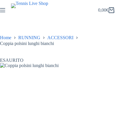
Salta
al
0,00
€
Carrello
contenuto
Home
RUNNING
ACCESSORI
Coppia polsini lunghi bianchi
ESAURITO