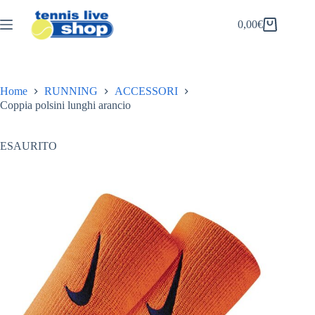
Salta
al
0,00
€
Carrello
contenuto
Home
RUNNING
ACCESSORI
Coppia polsini lunghi arancio
ESAURITO