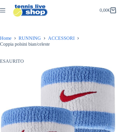
Salta
al
0,00
€
Carrello
contenuto
Home
RUNNING
ACCESSORI
Coppia polsini bian/celeste
ESAURITO