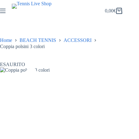
Salta
al
0,00
€
Carrello
contenuto
Home
BEACH TENNIS
ACCESSORI
Coppia polsini 3 colori
ESAURITO