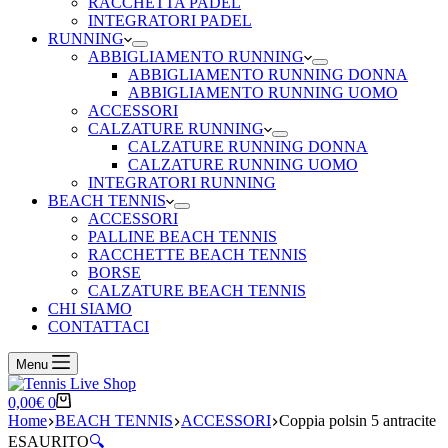
RACCHETTA PADEL
INTEGRATORI PADEL
RUNNING
ABBIGLIAMENTO RUNNING
ABBIGLIAMENTO RUNNING DONNA
ABBIGLIAMENTO RUNNING UOMO
ACCESSORI
CALZATURE RUNNING
CALZATURE RUNNING DONNA
CALZATURE RUNNING UOMO
INTEGRATORI RUNNING
BEACH TENNIS
ACCESSORI
PALLINE BEACH TENNIS
RACCHETTE BEACH TENNIS
BORSE
CALZATURE BEACH TENNIS
CHI SIAMO
CONTATTACI
Menu
Carrello
0,00
€
0
Home
BEACH TENNIS
ACCESSORI
Coppia polsin 5 antracite
ESAURITO
🔍