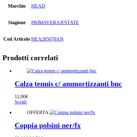
Marchio
HEAD
Stagione
PRIMAVERA/ESTATE
Cod Articolo
HEA285070AN
Prodotti correlati
Calza tennis c/ ammortizzanti bnc
12,00
€
Questo
Scegli
prodotto
OFFERTA
ha
più
varianti.
Coppia polsini ner/fx
Le
opzioni