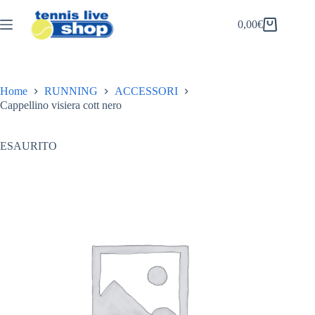
Salta
al
0,00
€
Carrello
contenuto
Home
RUNNING
ACCESSORI
Cappellino visiera cott nero
ESAURITO