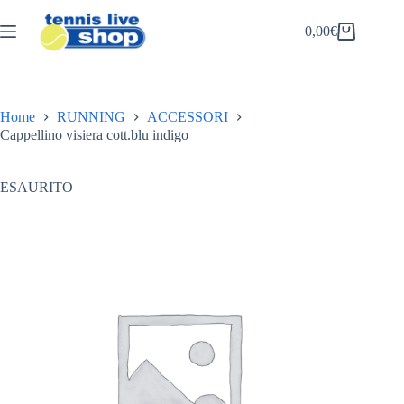
Salta
al
0,00
€
Carrello
contenuto
Home
RUNNING
ACCESSORI
Cappellino visiera cott.blu indigo
ESAURITO