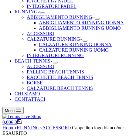
RACCHETTA PADEL
INTEGRATORI PADEL
RUNNING
ABBIGLIAMENTO RUNNING
ABBIGLIAMENTO RUNNING DONNA
ABBIGLIAMENTO RUNNING UOMO
ACCESSORI
CALZATURE RUNNING
CALZATURE RUNNING DONNA
CALZATURE RUNNING UOMO
INTEGRATORI RUNNING
BEACH TENNIS
ACCESSORI
PALLINE BEACH TENNIS
RACCHETTE BEACH TENNIS
BORSE
CALZATURE BEACH TENNIS
CHI SIAMO
CONTATTACI
Menu
Carrello
0,00
€
0
Home
RUNNING
ACCESSORI
Cappellino logo bianco/ner
ESAURITO