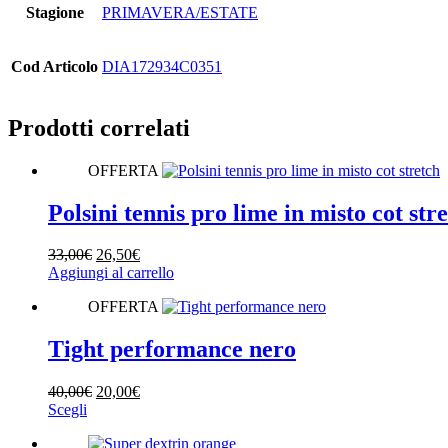
Stagione
PRIMAVERA/ESTATE
Cod Articolo
DIA172934C0351
Prodotti correlati
OFFERTA
Polsini tennis pro lime in misto cot str
Il
Il
33,00
€
26,50
€
prezzo
prezzo
Aggiungi al carrello
originale
attuale
OFFERTA
era:
è:
33,00€.
26,50€.
Tight performance nero
Il
Il
40,00
€
20,00
€
Questo
prezzo
prezzo
Scegli
prodotto
originale
attuale
ha
era:
è: