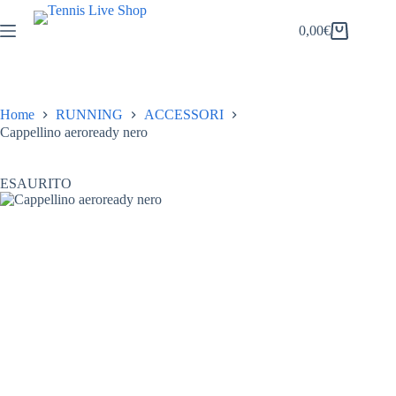
Salta
al
0,00
€
Carrello
contenuto
Home
RUNNING
ACCESSORI
Cappellino aeroready nero
ESAURITO