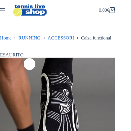
Salta
al
0,00
€
Carrello
contenuto
Home
RUNNING
ACCESSORI
Calza functional
ESAURITO