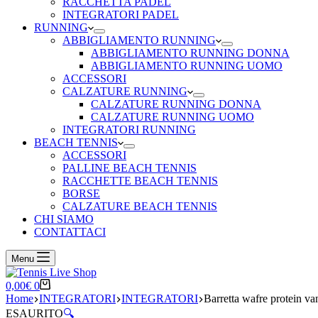
RACCHETTA PADEL
INTEGRATORI PADEL
RUNNING
ABBIGLIAMENTO RUNNING
ABBIGLIAMENTO RUNNING DONNA
ABBIGLIAMENTO RUNNING UOMO
ACCESSORI
CALZATURE RUNNING
CALZATURE RUNNING DONNA
CALZATURE RUNNING UOMO
INTEGRATORI RUNNING
BEACH TENNIS
ACCESSORI
PALLINE BEACH TENNIS
RACCHETTE BEACH TENNIS
BORSE
CALZATURE BEACH TENNIS
CHI SIAMO
CONTATTACI
Menu
Carrello
0,00
€
0
Home
INTEGRATORI
INTEGRATORI
Barretta wafre protein van
ESAURITO
🔍