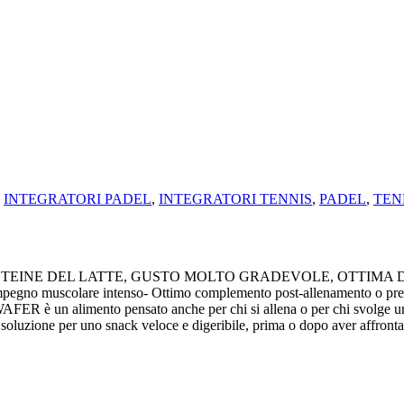
,
INTEGRATORI PADEL
,
INTEGRATORI TENNIS
,
PADEL
,
TEN
TEINE DEL LATTE, GUSTO MOLTO GRADEVOLE, OTTIMA D
mpegno muscolare intenso- Ottimo complemento post-allenamento o pre-e
ER è un alimento pensato anche per chi si allena o per chi svolge una
one per uno snack veloce e digeribile, prima o dopo aver affrontato 