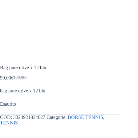
Bag pure drive x 12 blu
99,00
€
129,96
€
Il
Il
prezzo
prezzo
bag pure drive x 12 blu
originale
attuale
era:
è:
129,96€.
99,00€.
Esaurito
COD:
3324921834627
Categorie:
BORSE TENNIS
,
TENNIS