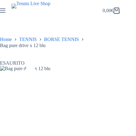
Salta
al
0,00
€
Carrello
contenuto
Home
TENNIS
BORSE TENNIS
Bag pure drive x 12 blu
ESAURITO