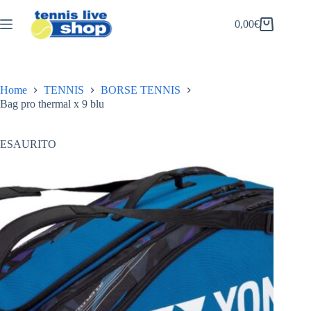
Salta
al
0,00
€
Carrello
contenuto
Home
TENNIS
BORSE TENNIS
Bag pro thermal x 9 blu
ESAURITO