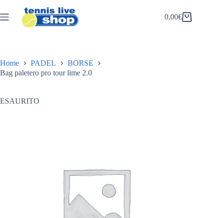
Salta
al
0,00
€
Carrello
contenuto
Home
PADEL
BORSE
Bag paletero pro tour lime 2.0
ESAURITO