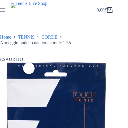
Salta
al
0,00
€
Carrello
contenuto
Home
TENNIS
CORDE
Armeggio budello nat. touch tonic 1.35
ESAURITO