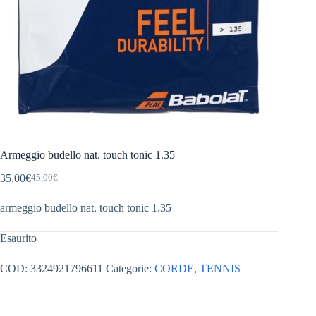
Armeggio budello nat. touch tonic 1.35
35,00
€
45,00
€
Il
Il
prezzo
prezzo
armeggio budello nat. touch tonic 1.35
originale
attuale
era:
è:
45,00€.
35,00€.
Esaurito
COD:
3324921796611
Categorie:
CORDE
,
TENNIS