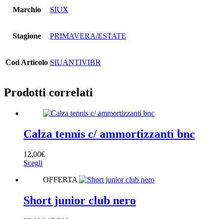
Marchio
SIUX
Stagione
PRIMAVERA/ESTATE
Cod Articolo
SIUANTIVIBR
Prodotti correlati
Calza tennis c/ ammortizzanti bnc
12,00
€
Questo
Scegli
prodotto
OFFERTA
ha
più
varianti.
Short junior club nero
Le
opzioni