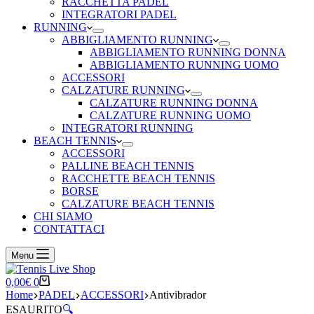
RACCHETTA PADEL
INTEGRATORI PADEL
RUNNING
ABBIGLIAMENTO RUNNING
ABBIGLIAMENTO RUNNING DONNA
ABBIGLIAMENTO RUNNING UOMO
ACCESSORI
CALZATURE RUNNING
CALZATURE RUNNING DONNA
CALZATURE RUNNING UOMO
INTEGRATORI RUNNING
BEACH TENNIS
ACCESSORI
PALLINE BEACH TENNIS
RACCHETTE BEACH TENNIS
BORSE
CALZATURE BEACH TENNIS
CHI SIAMO
CONTATTACI
Menu
Carrello
0,00
€
0
Home
PADEL
ACCESSORI
Antivibrador
ESAURITO
🔍