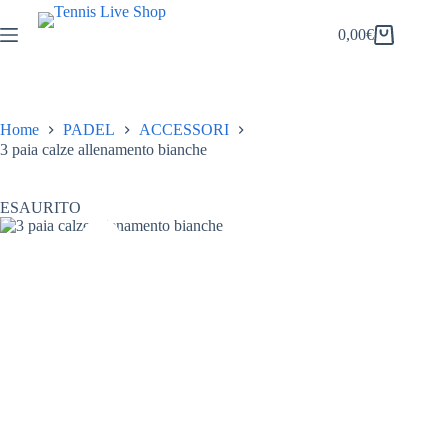
Salta
al
0,00
€
Carrello
contenuto
Home
PADEL
ACCESSORI
3 paia calze allenamento bianche
ESAURITO