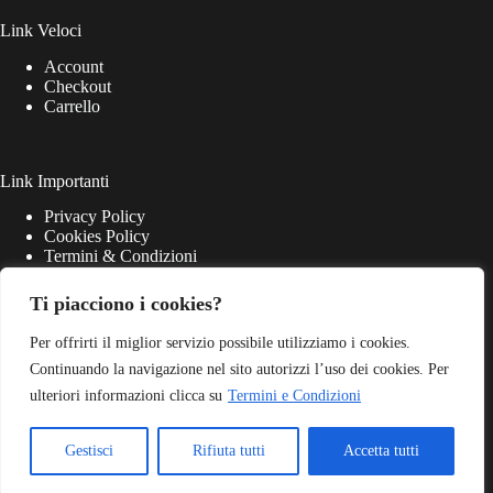
Link Veloci
Account
Checkout
Carrello
Link Importanti
Privacy Policy
Cookies Policy
Termini & Condizioni
Ti piacciono i cookies?
Per offrirti il miglior servizio possibile utilizziamo i cookies.
Continuando la navigazione nel sito autorizzi l’uso dei cookies. Per
ulteriori informazioni clicca su
Termini e Condizioni
Gestisci
Rifiuta tutti
Accetta tutti
Match Point S.r.l. - P.iva 03645220405 - Web Powered by
Dylog Italia S.p.A.