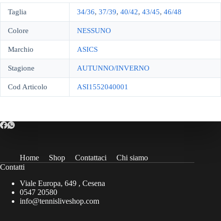
Taglia
34/36
,
37/39
,
40/42
,
43/45
,
46/48
Colore
NESSUNO
Marchio
ASICS
Stagione
AUTUNNO/INVERNO
Cod Articolo
ASI1552040001
Home
Shop
Contattaci
Chi siamo
Contatti
Viale Europa, 649 , Cesena
0547 20580
info@tennisliveshop.com