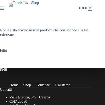
Salta
al
0,00
€
Carrello
contenuto
Non è stato trovato nessun prodotto che corrisponde alla tua
selezione.
Filtri
Home
Shop
Contattaci
Chi siamo
Contatti
Viale Europa, 649 , Cesena
0547 20580