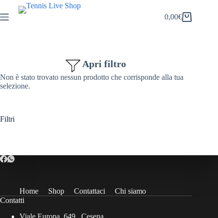
Salta
al
0,00
€
Carrello
contenuto
Apri filtro
Non è stato trovato nessun prodotto che corrisponde alla tua
selezione.
Filtri
Home
Shop
Contattaci
Chi siamo
Contatti
Viale Europa, 649 , Cesena