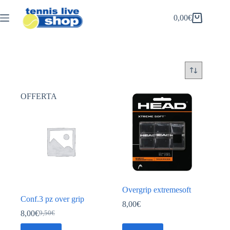
Salta
al
0,00
€
Carrello
contenuto
OFFERTA
Overgrip extremesoft
Conf.3 pz over grip
8,00
€
8,00
€
9,50
€
Il
Il
prezzo
prezzo
Questo
Questo