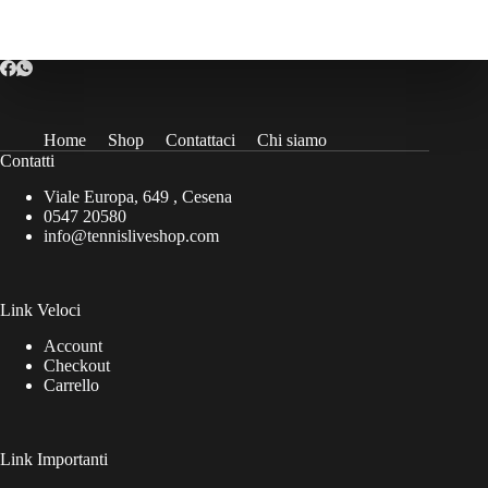
possono
possono
essere
essere
scelte
scelte
nella
nella
pagina
pagina
del
del
prodotto
prodotto
Home
Shop
Contattaci
Chi siamo
Contatti
Viale Europa, 649 , Cesena
0547 20580
info@tennisliveshop.com
Link Veloci
Account
Checkout
Carrello
Link Importanti