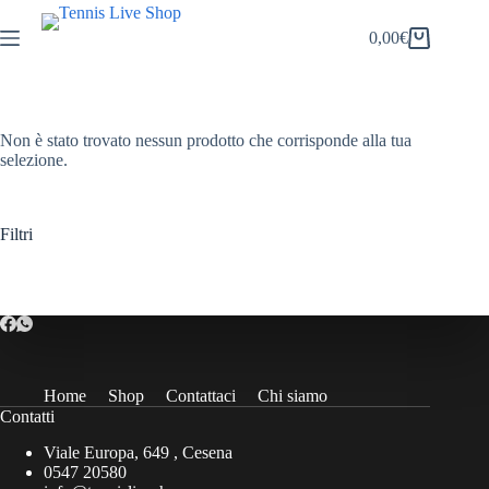
Salta
al
0,00
€
Carrello
contenuto
Non è stato trovato nessun prodotto che corrisponde alla tua
selezione.
Filtri
Home
Shop
Contattaci
Chi siamo
Contatti
Viale Europa, 649 , Cesena
0547 20580