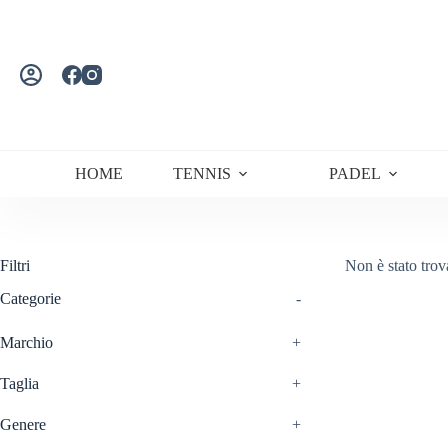
Salta
al
contenuto
HOME
TENNIS
PADEL
Filtri
Non è stato trov
Categorie
-
Marchio
+
Taglia
+
Genere
+