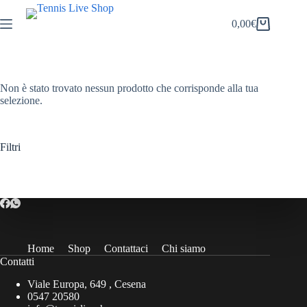
Salta
al
0,00
€
Carrello
contenuto
Non è stato trovato nessun prodotto che corrisponde alla tua
selezione.
Filtri
Home
Shop
Contattaci
Chi siamo
Contatti
Viale Europa, 649 , Cesena
0547 20580