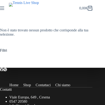
Salta
al
0,00
€
Carrello
contenuto
Non è stato trovato nessun prodotto che corrisponde alla tua
selezione.
Filtri
Home
Shop
Contattaci
Chi siamo
Contatti
Viale Europa, 649 , Cesena
0547 20580