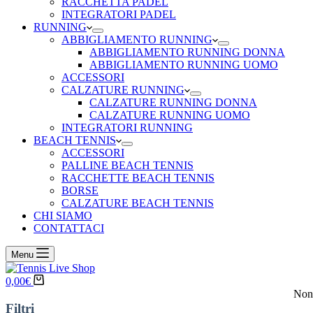
RACCHETTA PADEL
INTEGRATORI PADEL
RUNNING
ABBIGLIAMENTO RUNNING
ABBIGLIAMENTO RUNNING DONNA
ABBIGLIAMENTO RUNNING UOMO
ACCESSORI
CALZATURE RUNNING
CALZATURE RUNNING DONNA
CALZATURE RUNNING UOMO
INTEGRATORI RUNNING
BEACH TENNIS
ACCESSORI
PALLINE BEACH TENNIS
RACCHETTE BEACH TENNIS
BORSE
CALZATURE BEACH TENNIS
CHI SIAMO
CONTATTACI
Menu
Carrello
0,00
€
Non 
Filtri