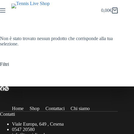
Salta
al
0,00
€
Carrello
contenuto
Non è stato trovato nessun prodotto che corrisponde alla tua
selezione.
Filtri
Home
Shop
Contattaci
Chi siamo
Contatti
Viale Europa, 649 , Cesena
0547 20580