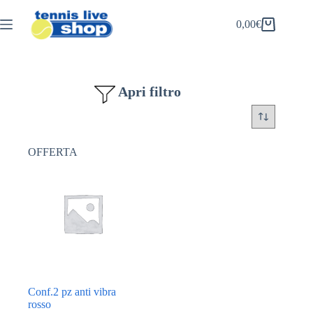
Salta
al
0,00
€
Carrello
contenuto
Apri filtro
OFFERTA
Conf.2 pz anti vibra
rosso