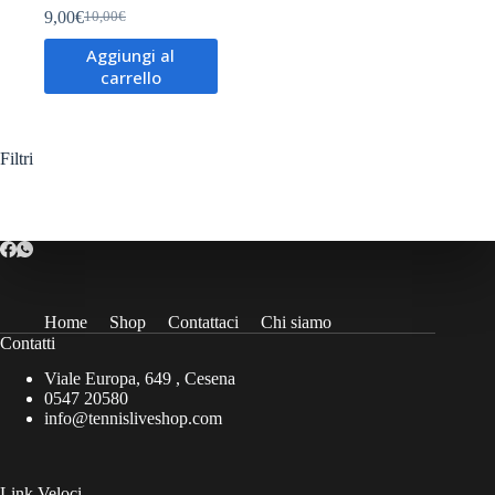
9,00
€
10,00
€
Il
Il
prezzo
prezzo
Aggiungi al
originale
attuale
carrello
era:
è:
10,00€.
9,00€.
Filtri
Home
Shop
Contattaci
Chi siamo
Contatti
Viale Europa, 649 , Cesena
0547 20580
info@tennisliveshop.com
Link Veloci