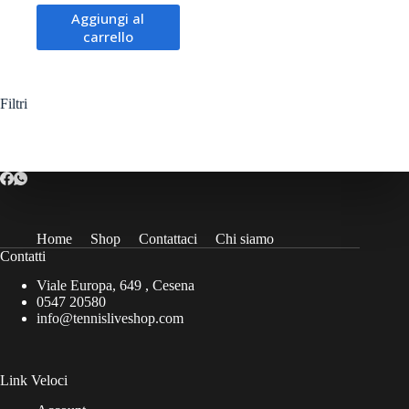
prezzo
prezzo
Aggiungi al
originale
attuale
carrello
era:
è:
95,00€.
76,00€.
Filtri
Home
Shop
Contattaci
Chi siamo
Contatti
Viale Europa, 649 , Cesena
0547 20580
info@tennisliveshop.com
Link Veloci