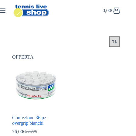
Salta
al
0,00
€
Carrello
contenuto
OFFERTA
Confezione 36 pz
overgrip bianchi
76,00
€
95,00
€
Il
Il