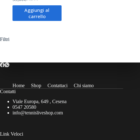
Il
Il
prezzo
prezzo
Aggiungi al
originale
attuale
carrello
era:
è:
68,00€.
59,00€.
Filtri
Home
Shop
Contattaci
Chi siamo
Contatti
Viale Europa, 649 , Cesena
0547 20580
info@tennisliveshop.com
Link Veloci