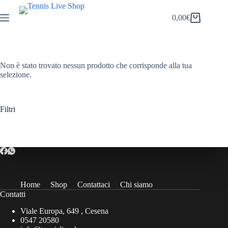
Salta
al
0,00
€
Carrello
contenuto
Non è stato trovato nessun prodotto che corrisponde alla tua
selezione.
Filtri
Home
Shop
Contattaci
Chi siamo
Contatti
Viale Europa, 649 , Cesena
0547 20580