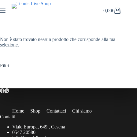
Salta
al
0,00
€
Carrello
contenuto
Non è stato trovato nessun prodotto che corrisponde alla tua
selezione.
Filtri
Home
Shop
Contattaci
Chi siamo
Contatti
Viale Europa, 649 , Cesena
0547 20580