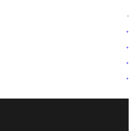
-
+
+
+
+