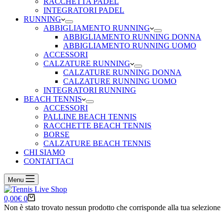
RACCHETTA PADEL
INTEGRATORI PADEL
RUNNING
ABBIGLIAMENTO RUNNING
ABBIGLIAMENTO RUNNING DONNA
ABBIGLIAMENTO RUNNING UOMO
ACCESSORI
CALZATURE RUNNING
CALZATURE RUNNING DONNA
CALZATURE RUNNING UOMO
INTEGRATORI RUNNING
BEACH TENNIS
ACCESSORI
PALLINE BEACH TENNIS
RACCHETTE BEACH TENNIS
BORSE
CALZATURE BEACH TENNIS
CHI SIAMO
CONTATTACI
Menu
Carrello
0,00
€
0
Non è stato trovato nessun prodotto che corrisponde alla tua selezione