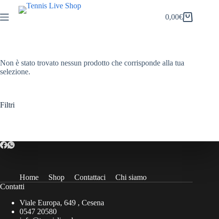
Salta
al
0,00
€
Carrello
contenuto
Non è stato trovato nessun prodotto che corrisponde alla tua
selezione.
Filtri
Home
Shop
Contattaci
Chi siamo
Contatti
Viale Europa, 649 , Cesena
0547 20580