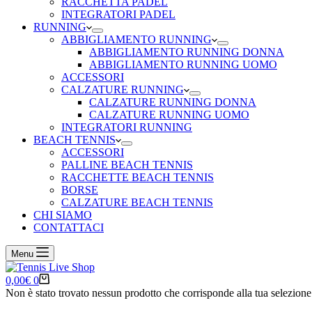
RACCHETTA PADEL
INTEGRATORI PADEL
RUNNING
ABBIGLIAMENTO RUNNING
ABBIGLIAMENTO RUNNING DONNA
ABBIGLIAMENTO RUNNING UOMO
ACCESSORI
CALZATURE RUNNING
CALZATURE RUNNING DONNA
CALZATURE RUNNING UOMO
INTEGRATORI RUNNING
BEACH TENNIS
ACCESSORI
PALLINE BEACH TENNIS
RACCHETTE BEACH TENNIS
BORSE
CALZATURE BEACH TENNIS
CHI SIAMO
CONTATTACI
Menu
Carrello
0,00
€
0
Non è stato trovato nessun prodotto che corrisponde alla tua selezione