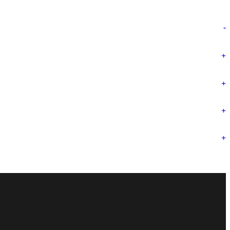
-
+
+
+
+