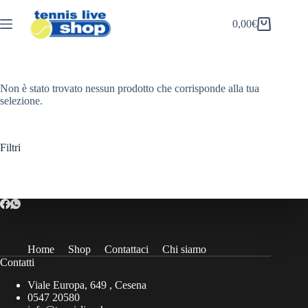
Salta
al
0,00
€
Carrello
contenuto
Non è stato trovato nessun prodotto che corrisponde alla tua
selezione.
Filtri
Home
Shop
Contattaci
Chi siamo
Contatti
Viale Europa, 649 , Cesena
0547 20580