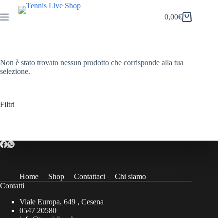
Salta
al
0,00
€
Carrello
contenuto
Non è stato trovato nessun prodotto che corrisponde alla tua
selezione.
Filtri
Home
Shop
Contattaci
Chi siamo
Contatti
Viale Europa, 649 , Cesena
0547 20580