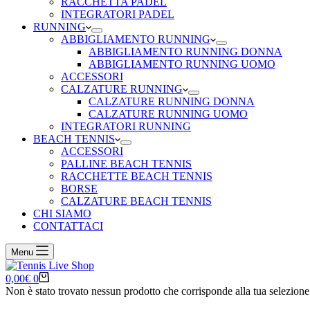
RACCHETTA PADEL
INTEGRATORI PADEL
RUNNING
ABBIGLIAMENTO RUNNING
ABBIGLIAMENTO RUNNING DONNA
ABBIGLIAMENTO RUNNING UOMO
ACCESSORI
CALZATURE RUNNING
CALZATURE RUNNING DONNA
CALZATURE RUNNING UOMO
INTEGRATORI RUNNING
BEACH TENNIS
ACCESSORI
PALLINE BEACH TENNIS
RACCHETTE BEACH TENNIS
BORSE
CALZATURE BEACH TENNIS
CHI SIAMO
CONTATTACI
Menu
Carrello
0,00
€
0
Non è stato trovato nessun prodotto che corrisponde alla tua selezione