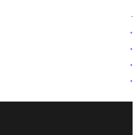
-
+
+
+
+