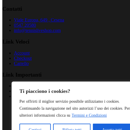
Contatti
Viale Europa, 649 , Cesena
0547 20580
info@tennisliveshop.com
Link Veloci
Account
Checkout
Carrello
Link Importanti
Privacy Policy
Ti piacciono i cookies?
Cookies Policy
Termini & Condizioni
Per offrirti il miglior servizio possibile utilizziamo i cookies.
Continuando la navigazione nel sito autorizzi l’uso dei cookies. Per
ulteriori informazioni clicca su
Termini e Condizioni
Gestisci
Rifiuta tutti
Accetta tutti