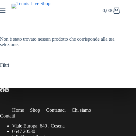
Salta
al
0,00
€
Carrello
contenuto
Non è stato trovato nessun prodotto che corrisponde alla tua
selezione.
Filtri
Home
Shop
Contattaci
Chi siamo
Contatti
Viale Europa, 649 , Cesena
0547 20580