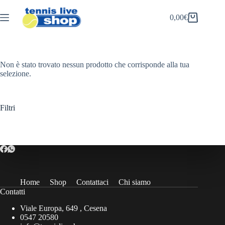
Salta
al
0,00
€
Carrello
contenuto
Non è stato trovato nessun prodotto che corrisponde alla tua
selezione.
Filtri
Home
Shop
Contattaci
Chi siamo
Contatti
Viale Europa, 649 , Cesena
0547 20580