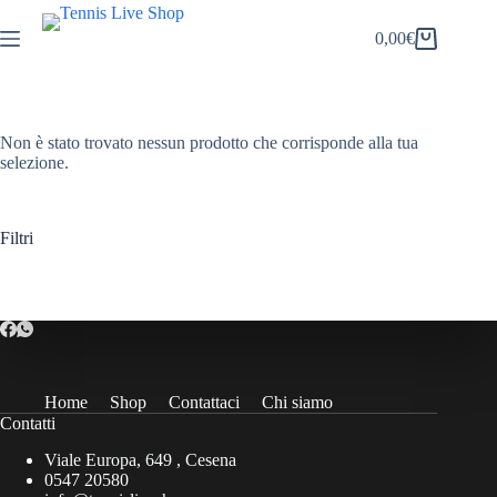
Salta
al
0,00
€
Carrello
contenuto
Non è stato trovato nessun prodotto che corrisponde alla tua
selezione.
Filtri
Home
Shop
Contattaci
Chi siamo
Contatti
Viale Europa, 649 , Cesena
0547 20580